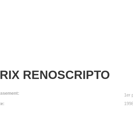
RIX RENOSCRIPTO
assement:
1er 
te:
199